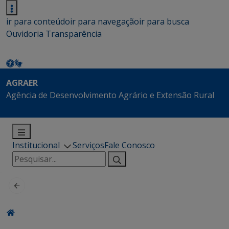
ir para conteúdo
ir para navegação
ir para busca
Ouvidoria
Transparência
AGRAER
Agência de Desenvolvimento Agrário e Extensão Rural
Institucional
Serviços
Fale Conosco
Pesquisar
por: