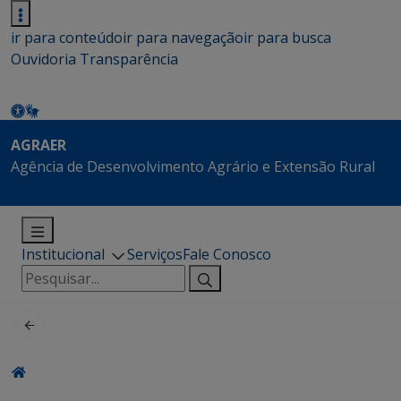
ir para conteúdo
ir para navegação
ir para busca
Ouvidoria
Transparência
AGRAER
Agência de Desenvolvimento Agrário e Extensão Rural
Institucional
Serviços
Fale Conosco
Pesquisar
por: