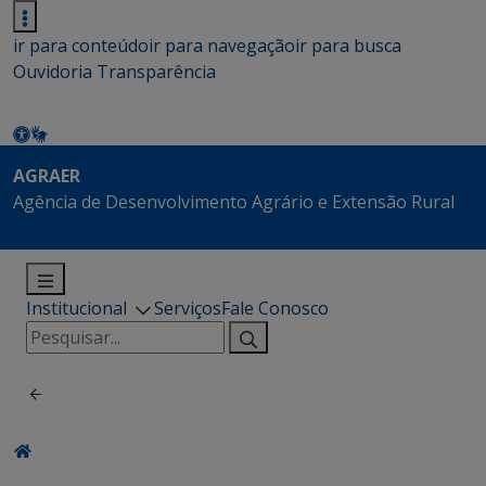
ir para conteúdo
ir para navegação
ir para busca
Ouvidoria
Transparência
AGRAER
Agência de Desenvolvimento Agrário e Extensão Rural
Institucional
Serviços
Fale Conosco
Pesquisar
por: