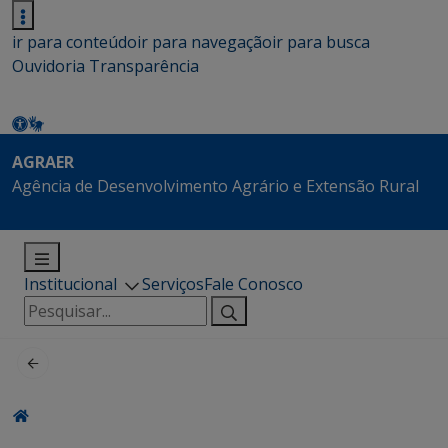
ir para conteúdo
ir para navegação
ir para busca
Ouvidoria
Transparência
AGRAER
Agência de Desenvolvimento Agrário e Extensão Rural
Institucional
Serviços
Fale Conosco
Pesquisar
por: