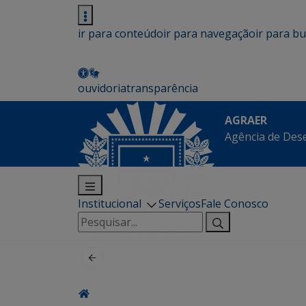
ir para conteúdo
ir para navegação
ir para b
ouvidoria
transparência
AGRAER
Agência de Des
Institucional
Serviços
Fale Conosco
Pesquisar
por: