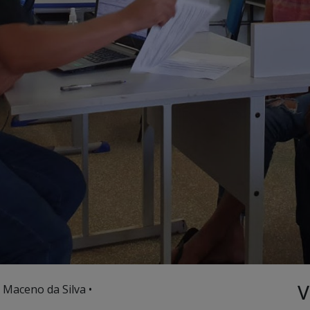
V
 Maceno da Silva •