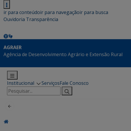
ir para conteúdo
ir para navegação
ir para busca
Ouvidoria
Transparência
AGRAER
Agência de Desenvolvimento Agrário e Extensão Rural
Institucional
Serviços
Fale Conosco
Pesquisar
por: