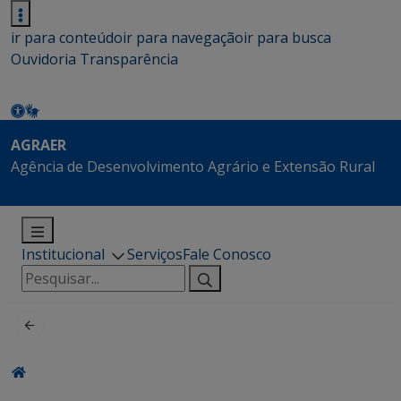
ir para conteúdo
ir para navegação
ir para busca
Ouvidoria
Transparência
AGRAER
Agência de Desenvolvimento Agrário e Extensão Rural
Institucional
Serviços
Fale Conosco
Pesquisar
por: