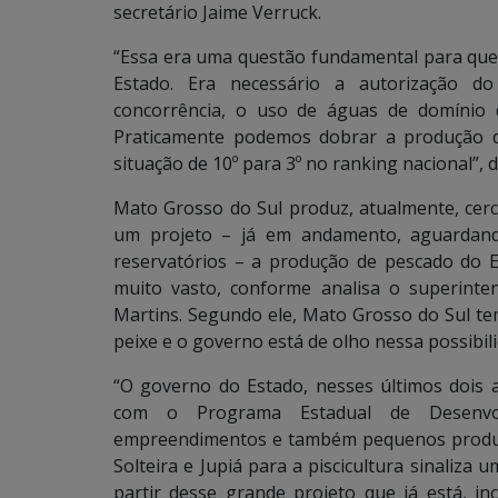
secretário Jaime Verruck.
“Essa era uma questão fundamental para que
Estado. Era necessário a autorização do 
concorrência, o uso de águas de domínio d
Praticamente podemos dobrar a produção de
situação de 10º para 3º no ranking nacional”, d
Mato Grosso do Sul produz, atualmente, cer
um projeto – já em andamento, aguardand
reservatórios – a produção de pescado do E
muito vasto, conforme analisa o superinte
Martins. Segundo ele, Mato Grosso do Sul te
peixe e o governo está de olho nessa possibil
“O governo do Estado, nesses últimos dois a
com o Programa Estadual de Desenvol
empreendimentos e também pequenos produtor
Solteira e Jupiá para a piscicultura sinaliza 
partir desse grande projeto que já está, in