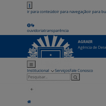
ir para conteúdo
ir para navegação
ir para b
ouvidoria
transparência
AGRAER
Agência de Des
Institucional
Serviços
Fale Conosco
Pesquisar
por: