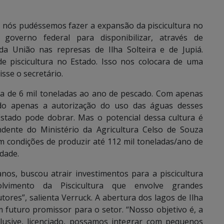
 nós pudéssemos fazer a expansão da piscicultura no
governo federal para disponibilizar, através de
a União nas represas de Ilha Solteira e de Jupiá.
 piscicultura no Estado. Isso nos colocara de uma
isse o secretário.
ca de 6 mil toneladas ao ano de pescado. Com apenas
o apenas a autorização do uso das águas desses
stado pode dobrar. Mas o potencial dessa cultura é
ndente do Ministério da Agricultura Celso de Souza
m condições de produzir até 112 mil toneladas/ano de
idade.
nos, buscou atrair investimentos para a piscicultura
vimento da Piscicultura que envolve grandes
es”, salienta Verruck. A abertura dos lagos de Ilha
um futuro promissor para o setor. “Nosso objetivo é, a
clusive, licenciado, possamos integrar com pequenos