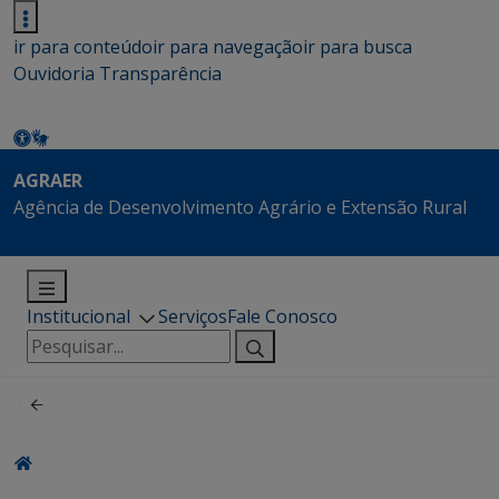
ir para conteúdo
ir para navegação
ir para busca
Ouvidoria
Transparência
AGRAER
Agência de Desenvolvimento Agrário e Extensão Rural
Institucional
Serviços
Fale Conosco
Pesquisar
por: