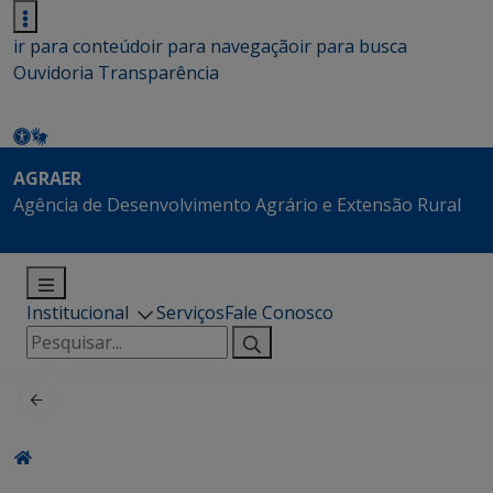
ir para conteúdo
ir para navegação
ir para busca
Ouvidoria
Transparência
AGRAER
Agência de Desenvolvimento Agrário e Extensão Rural
Institucional
Serviços
Fale Conosco
Pesquisar
por: