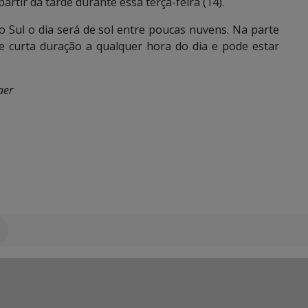
artir da tarde durante essa terça-feira (14).
 Sul o dia será de sol entre poucas nuvens. Na parte
de curta duração a qualquer hora do dia e pode estar
aer