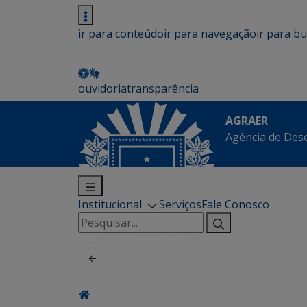
ir para conteúdo
ir para navegação
ir para b
ouvidoria
transparência
AGRAER
Agência de Des
Institucional
Serviços
Fale Conosco
Pesquisar
por: