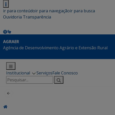
ir para conteúdo
ir para navegação
ir para busca
Ouvidoria
Transparência
AGRAER
Agência de Desenvolvimento Agrário e Extensão Rural
Institucional
Serviços
Fale Conosco
Pesquisar
por: