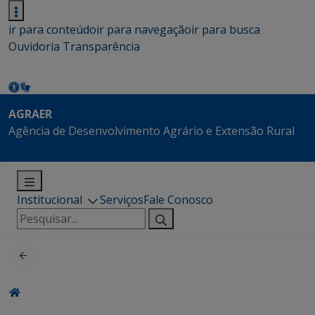
ir para conteúdo
ir para navegação
ir para busca
Ouvidoria
Transparência
AGRAER
Agência de Desenvolvimento Agrário e Extensão Rural
Institucional
Serviços
Fale Conosco
Pesquisar
por: