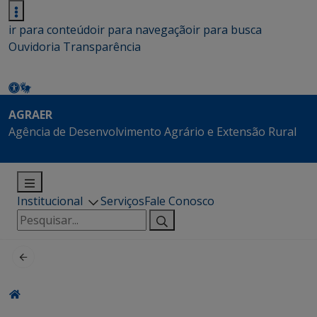
ir para conteúdo
ir para navegação
ir para busca
Ouvidoria
Transparência
AGRAER
Agência de Desenvolvimento Agrário e Extensão Rural
Institucional
Serviços
Fale Conosco
Pesquisar
por: