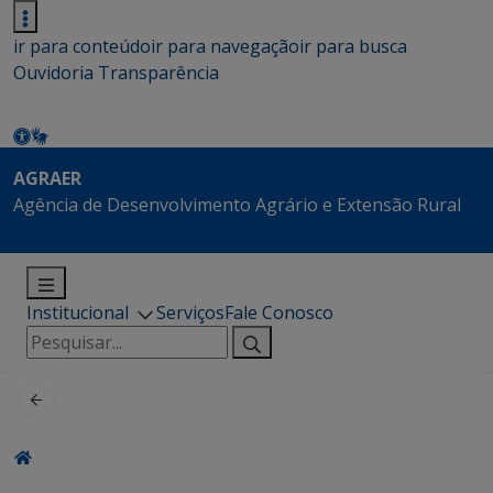
ir para conteúdo
ir para navegação
ir para busca
Ouvidoria
Transparência
AGRAER
Agência de Desenvolvimento Agrário e Extensão Rural
Institucional
Serviços
Fale Conosco
Pesquisar
por: