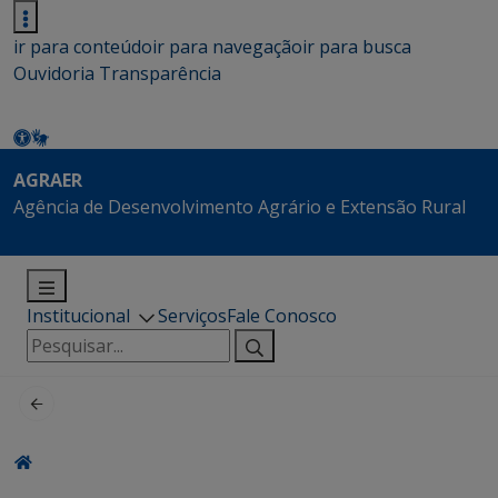
ir para conteúdo
ir para navegação
ir para busca
Ouvidoria
Transparência
AGRAER
Agência de Desenvolvimento Agrário e Extensão Rural
Institucional
Serviços
Fale Conosco
Pesquisar
por: