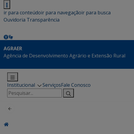
ir para conteúdo
ir para navegação
ir para busca
Ouvidoria
Transparência
AGRAER
Agência de Desenvolvimento Agrário e Extensão Rural
Institucional
Serviços
Fale Conosco
Pesquisar
por: