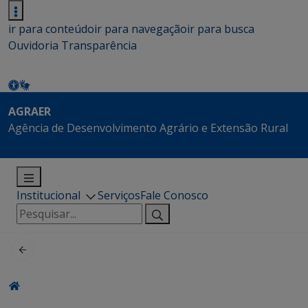
ir para conteúdo
ir para navegação
ir para busca
Ouvidoria
Transparência
AGRAER
Agência de Desenvolvimento Agrário e Extensão Rural
Institucional
Serviços
Fale Conosco
Pesquisar
por: