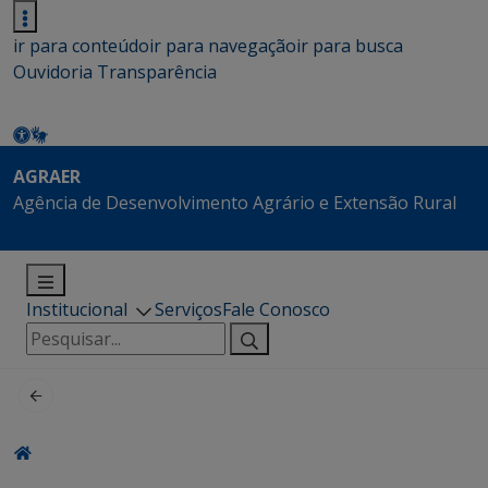
ir para conteúdo
ir para navegação
ir para busca
Ouvidoria
Transparência
AGRAER
Agência de Desenvolvimento Agrário e Extensão Rural
Institucional
Serviços
Fale Conosco
Pesquisar
por: