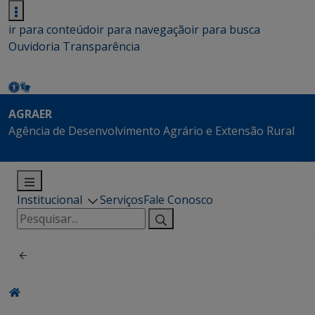
ir para conteúdo
ir para navegação
ir para busca
Ouvidoria
Transparência
AGRAER
Agência de Desenvolvimento Agrário e Extensão Rural
Institucional
Serviços
Fale Conosco
Pesquisar
por: