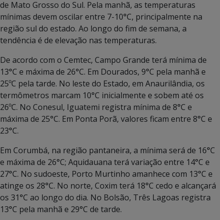
de Mato Grosso do Sul. Pela manhã, as temperaturas
mínimas devem oscilar entre 7-10°C, principalmente na
região sul do estado. Ao longo do fim de semana, a
tendência é de elevação nas temperaturas.
De acordo com o Cemtec, Campo Grande terá mínima de
13°C e máxima de 26°C. Em Dourados, 9°C pela manhã e
25ºC pela tarde. No leste do Estado, em Anaurilândia, os
termômetros marcam 10°C inicialmente e sobem até os
26ºC. No Conesul, Iguatemi registra mínima de 8°C e
máxima de 25°C. Em Ponta Porã, valores ficam entre 8°C e
23°C.
Em Corumbá, na região pantaneira, a mínima será de 16°C
e máxima de 26°C; Aquidauana terá variação entre 14°C e
27°C. No sudoeste, Porto Murtinho amanhece com 13°C e
atinge os 28°C. No norte, Coxim terá 18°C cedo e alcançará
os 31°C ao longo do dia. No Bolsão, Três Lagoas registra
13°C pela manhã e 29°C de tarde.