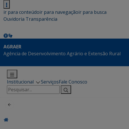
ir para conteúdo
ir para navegação
ir para busca
Ouvidoria
Transparência
AGRAER
Agência de Desenvolvimento Agrário e Extensão Rural
Institucional
Serviços
Fale Conosco
Pesquisar
por: