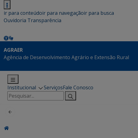
ir para conteúdo
ir para navegação
ir para busca
Ouvidoria
Transparência
AGRAER
Agência de Desenvolvimento Agrário e Extensão Rural
Institucional
Serviços
Fale Conosco
Pesquisar
por: