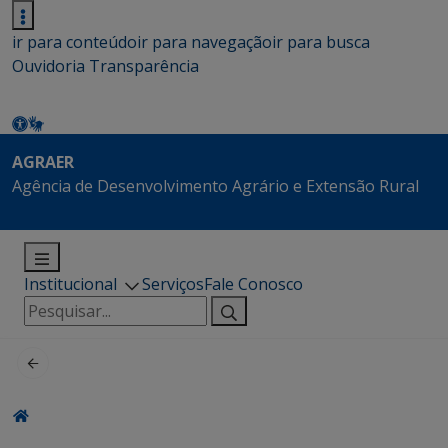
ir para conteúdo
ir para navegação
ir para busca
Ouvidoria
Transparência
AGRAER
Agência de Desenvolvimento Agrário e Extensão Rural
Institucional
Serviços
Fale Conosco
Pesquisar
por: