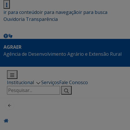
ir para conteúdo
ir para navegação
ir para busca
Ouvidoria
Transparência
AGRAER
Agência de Desenvolvimento Agrário e Extensão Rural
Institucional
Serviços
Fale Conosco
Pesquisar
por: