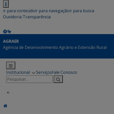
ir para conteúdo
ir para navegação
ir para busca
Ouvidoria
Transparência
AGRAER
Agência de Desenvolvimento Agrário e Extensão Rural
Institucional
Serviços
Fale Conosco
Pesquisar
por: