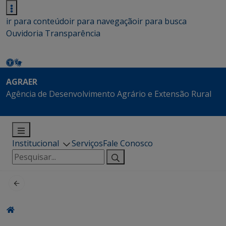
ir para conteúdo
ir para navegação
ir para busca
Ouvidoria
Transparência
AGRAER
Agência de Desenvolvimento Agrário e Extensão Rural
Institucional
Serviços
Fale Conosco
Pesquisar
por: