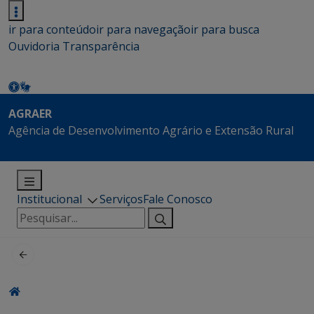
ir para conteúdo
ir para navegação
ir para busca
Ouvidoria
Transparência
AGRAER
Agência de Desenvolvimento Agrário e Extensão Rural
Institucional
Serviços
Fale Conosco
Pesquisar
por: