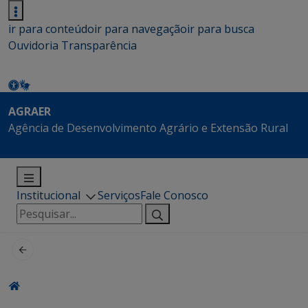
ir para conteúdo
ir para navegação
ir para busca
Ouvidoria
Transparência
AGRAER
Agência de Desenvolvimento Agrário e Extensão Rural
Institucional
Serviços
Fale Conosco
Pesquisar
por: