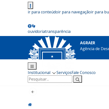
ir para conteúdo
ir para navegação
ir para b
ouvidoria
transparência
AGRAER
Agência de Des
Institucional
Serviços
Fale Conosco
Pesquisar
por: