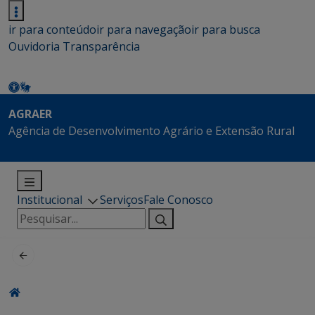
ir para conteúdo
ir para navegação
ir para busca
Ouvidoria
Transparência
AGRAER
Agência de Desenvolvimento Agrário e Extensão Rural
Institucional
Serviços
Fale Conosco
Pesquisar
por: