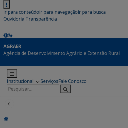
ir para conteúdo
ir para navegação
ir para busca
Ouvidoria
Transparência
AGRAER
Agência de Desenvolvimento Agrário e Extensão Rural
Institucional
Serviços
Fale Conosco
Pesquisar
por: