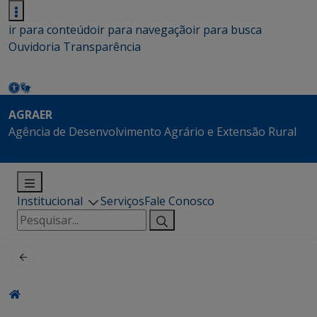
ir para conteúdo
ir para navegação
ir para busca
Ouvidoria
Transparência
AGRAER
Agência de Desenvolvimento Agrário e Extensão Rural
Institucional
Serviços
Fale Conosco
Pesquisar
por: