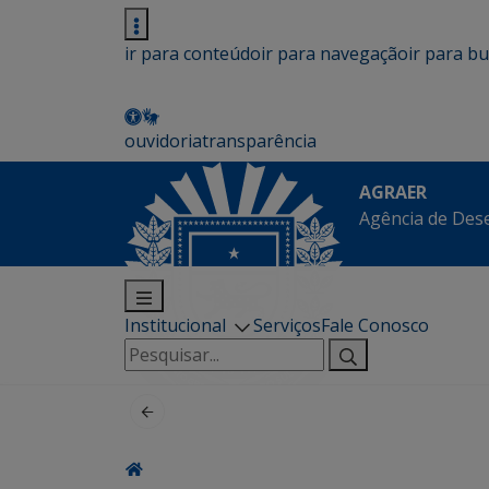
ir para conteúdo
ir para navegação
ir para b
ouvidoria
transparência
AGRAER
Agência de Des
Institucional
Serviços
Fale Conosco
Pesquisar
por: