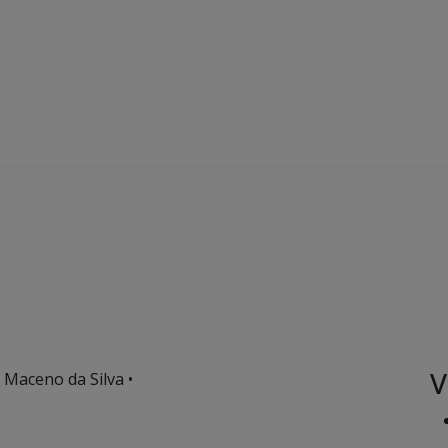
V
 Maceno da Silva •