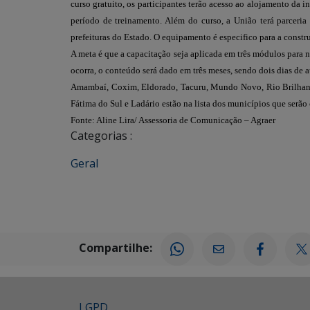
curso gratuito, os participantes terão acesso ao alojamento da 
período de treinamento. Além do curso, a União terá parceria
prefeituras do Estado. O equipamento é especifico para a constr
A meta é que a capacitação seja aplicada em três módulos para n
ocorra, o conteúdo será dado em três meses, sendo dois dias de a
Amambaí, Coxim, Eldorado, Tacuru, Mundo Novo, Rio Brilhant
Fátima do Sul e Ladário estão na lista dos municípios que serã
Fonte: Aline Lira/ Assessoria de Comunicação – Agraer
Categorias :
Geral
Compartilhe:
LGPD