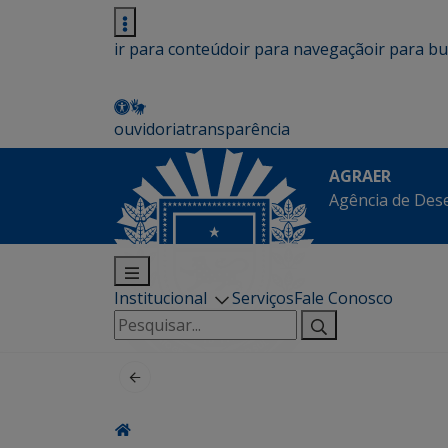
ir para conteúdo
ir para navegação
ir para b
ouvidoria
transparência
AGRAER
Agência de Des
Institucional
Serviços
Fale Conosco
Pesquisar
por: