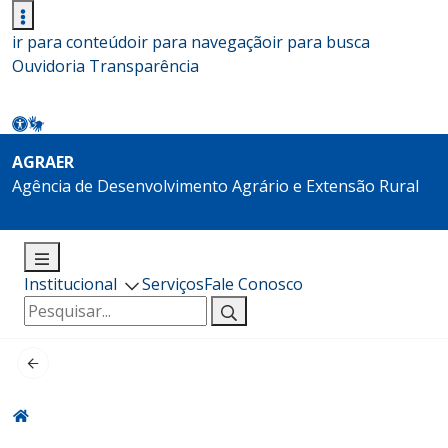
ir para conteúdo
ir para navegação
ir para busca
Ouvidoria
Transparência
AGRAER
Agência de Desenvolvimento Agrário e Extensão Rural
Institucional
Serviços
Fale Conosco
Pesquisar
por: