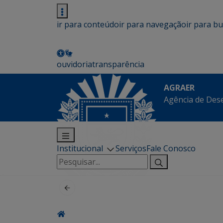
ir para conteúdo
ir para navegação
ir para b
ouvidoria
transparência
AGRAER
Agência de Des
Institucional
Serviços
Fale Conosco
Pesquisar
por: