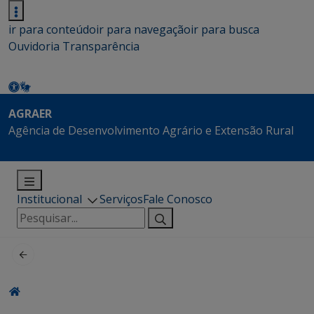
ir para conteúdo
ir para navegação
ir para busca
Ouvidoria
Transparência
AGRAER
Agência de Desenvolvimento Agrário e Extensão Rural
Institucional
Serviços
Fale Conosco
Pesquisar
por: