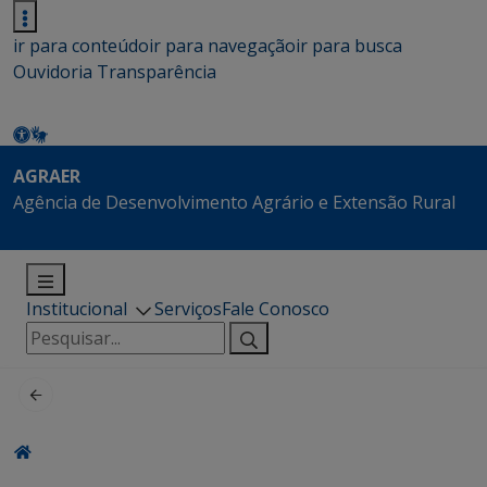
ir para conteúdo
ir para navegação
ir para busca
Ouvidoria
Transparência
AGRAER
Agência de Desenvolvimento Agrário e Extensão Rural
Institucional
Serviços
Fale Conosco
Pesquisar
por: