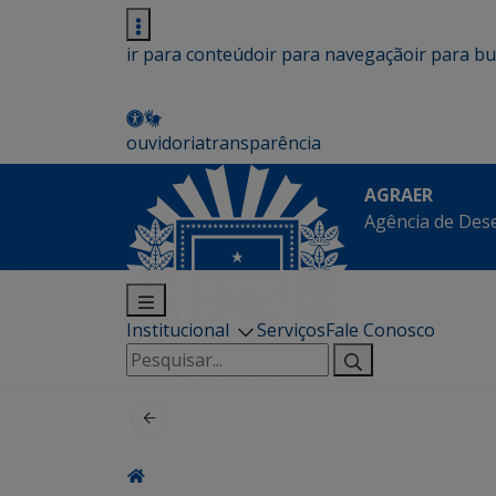
ir para conteúdo
ir para navegação
ir para b
ouvidoria
transparência
AGRAER
Agência de Des
Institucional
Serviços
Fale Conosco
Pesquisar
por: