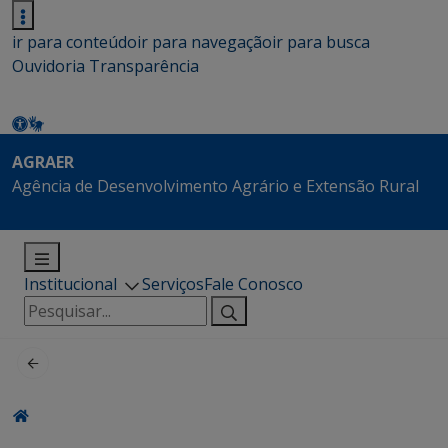
ir para conteúdo
ir para navegação
ir para busca
Ouvidoria
Transparência
AGRAER
Agência de Desenvolvimento Agrário e Extensão Rural
Institucional
Serviços
Fale Conosco
Pesquisar
por: