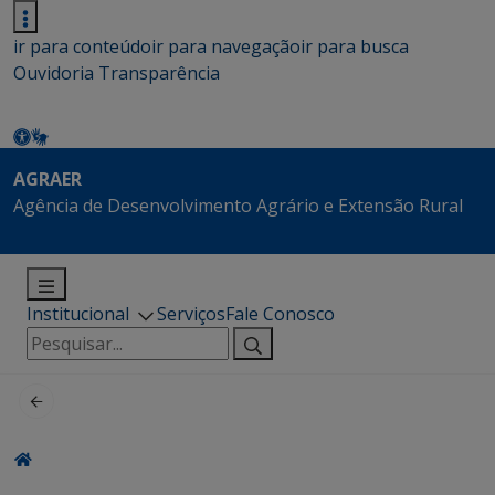
ir para conteúdo
ir para navegação
ir para busca
Ouvidoria
Transparência
AGRAER
Agência de Desenvolvimento Agrário e Extensão Rural
Institucional
Serviços
Fale Conosco
Pesquisar
por: