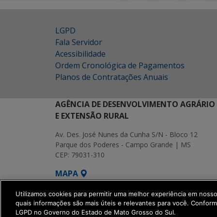
LGPD
Fala Servidor
Acessibilidade
Ordem Cronológica de Pagamentos
Planos de Contratações Anuais
AGÊNCIA DE DESENVOLVIMENTO AGRÁRIO
E EXTENSÃO RURAL
Av. Des. José Nunes da Cunha S/N - Bloco 12
Parque dos Poderes - Campo Grande | MS
CEP: 79031-310
MAPA
SETDIG | Secretaria-Executiva de Transf
Utilizamos cookies para permitir uma melhor experiência em noss
quais informações são mais úteis e relevantes para você. Confor
LGPD no Governo do Estado de Mato Grosso do Sul.
get_footer();