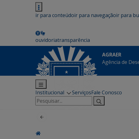
ir para conteúdo
ir para navegação
ir para b
ouvidoria
transparência
AGRAER
Agência de Des
Institucional
Serviços
Fale Conosco
Pesquisar
por: