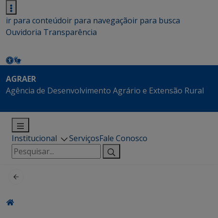
ir para conteúdo
ir para navegação
ir para busca
Ouvidoria
Transparência
AGRAER
Agência de Desenvolvimento Agrário e Extensão Rural
Institucional
Serviços
Fale Conosco
Pesquisar
por: