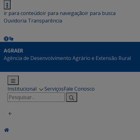
ir para conteúdo
ir para navegação
ir para busca
Ouvidoria
Transparência
AGRAER
Agência de Desenvolvimento Agrário e Extensão Rural
Institucional
Serviços
Fale Conosco
Pesquisar
por: