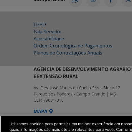
LGPD
Fala Servidor
Acessibilidade
Ordem Cronológica de Pagamentos
Planos de Contratações Anuais
AGÊNCIA DE DESENVOLVIMENTO AGRÁRIO
E EXTENSÃO RURAL
Av. Des. José Nunes da Cunha S/N - Bloco 12
Parque dos Poderes - Campo Grande | MS
CEP: 79031-310
MAPA
SETDIG | Secretaria-Executiva de Transf
Utilizamos cookies para permitir uma melhor experiência em noss
quais informações são mais úteis e relevantes para você. Confor