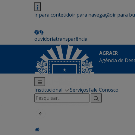
ir para conteúdo
ir para navegação
ir para b
ouvidoria
transparência
AGRAER
Agência de Des
Institucional
Serviços
Fale Conosco
Pesquisar
por: