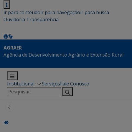
ir para conteúdo
ir para navegação
ir para busca
Ouvidoria
Transparência
AGRAER
Agência de Desenvolvimento Agrário e Extensão Rural
Institucional
Serviços
Fale Conosco
Pesquisar
por: