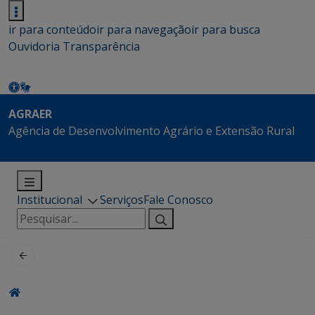
ir para conteúdo
ir para navegação
ir para busca
Ouvidoria
Transparência
AGRAER
Agência de Desenvolvimento Agrário e Extensão Rural
Institucional
Serviços
Fale Conosco
Pesquisar
por: