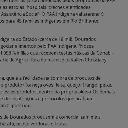
450 famílias já são atendidas pelos programas do PAA
as escolas, hospitais, creches e entidades
Assistência Social). O PAA Indígena vai atender 9
s para 45 famílias indígenas em Rio Brilhante,
dígena do Estado (cerca de 18 mil), Dourados
gociar alimentos pelo PAA Indígena. “Nossa
1.058 famílias que recebem cestas básicas da Conab”,
ria de Agricultura do município, Kallen Christiany
ma, que é a facilidade na compra de produtos de
o produtor forneça ovos, leite, queijo, frango, peixe,
r esses produtos, dentro da própria aldeia. Os demais
 de certificações e protocolos que acabam
nimal, pontuou.
nas de Dourados produzem e comercializam mais
atata, milho, verduras e frutas.