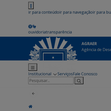
ir para conteúdo
ir para navegação
ir para b
ouvidoria
transparência
AGRAER
Agência de Des
Institucional
Serviços
Fale Conosco
Pesquisar
por: