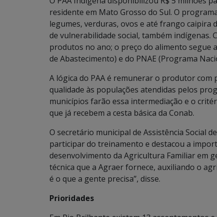
O PAA Indígena disponibilizou R$ 5 milhões pa
residente em Mato Grosso do Sul. O programa 
legumes, verduras, ovos e até frango caipira d
de vulnerabilidade social, também indígenas. 
produtos no ano; o preço do alimento segue 
de Abastecimento) e do PNAE (Programa Nacio
A lógica do PAA é remunerar o produtor com pr
qualidade às populações atendidas pelos progr
municípios farão essa intermediação e o crité
que já recebem a cesta básica da Conab.
O secretário municipal de Assistência Social de
participar do treinamento e destacou a impor
desenvolvimento da Agricultura Familiar em ge
técnica que a Agraer fornece, auxiliando o agr
é o que a gente precisa”, disse.
Prioridades