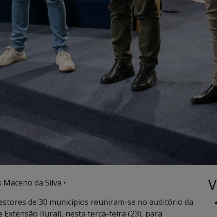
V
s Maceno da Silva •
 gestores de 30 municípios reuniram-se no auditório da
Extensão Rural), nesta terça-feira (23), para