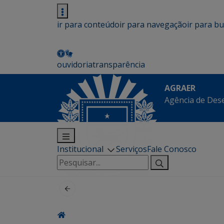
ir para conteúdo
ir para navegação
ir para b
ouvidoria
transparência
AGRAER
Agência de Des
Institucional
Serviços
Fale Conosco
Pesquisar
por: