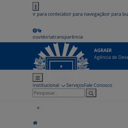
ir para conteúdo
ir para navegação
ir para b
ouvidoria
transparência
AGRAER
Agência de Des
Institucional
Serviços
Fale Conosco
Pesquisar
por: